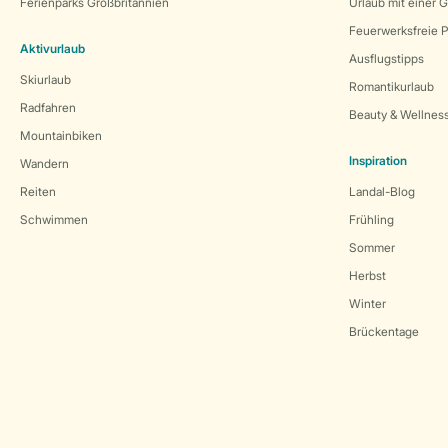
Ferienparks Großbritannien
Urlaub mit einer 
Feuerwerksfreie P
Aktivurlaub
Ausflugstipps
Skiurlaub
Romantikurlaub
Radfahren
Beauty & Wellnes
Mountainbiken
Inspiration
Wandern
Reiten
Landal-Blog
Schwimmen
Frühling
Sommer
Herbst
Winter
Brückentage