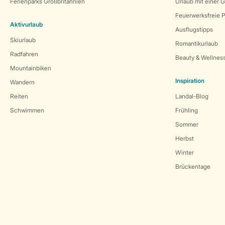
Ferienparks Großbritannien
Urlaub mit einer 
Feuerwerksfreie P
Aktivurlaub
Ausflugstipps
Skiurlaub
Romantikurlaub
Radfahren
Beauty & Wellnes
Mountainbiken
Inspiration
Wandern
Reiten
Landal-Blog
Schwimmen
Frühling
Sommer
Herbst
Winter
Brückentage