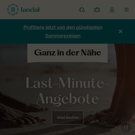
Ferienparks
Meine
Dropdown-
MEN
Buchungen
Menü
meines
Profitiere jetzt von den günstigsten
Kontos
Sommerpreisen
öffnen
Last-Minute-
Angebote
Jetzt buchen