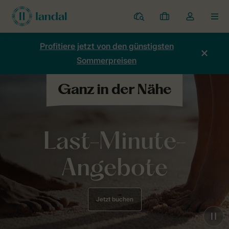
Ferienparks
Meine
Dropdown-
MEN
Buchungen
Menü
meines
Profitiere jetzt von den günstigsten
Kontos
Sommerpreisen
öffnen
Last-Minute-
Angebote
Jetzt buchen