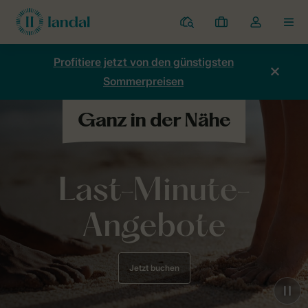
Ferienparks
Meine
Dropdown-
MEN
Buchungen
Menü
meines
Profitiere jetzt von den günstigsten
Kontos
Sommerpreisen
öffnen
Last-Minute-
Angebote
Jetzt buchen