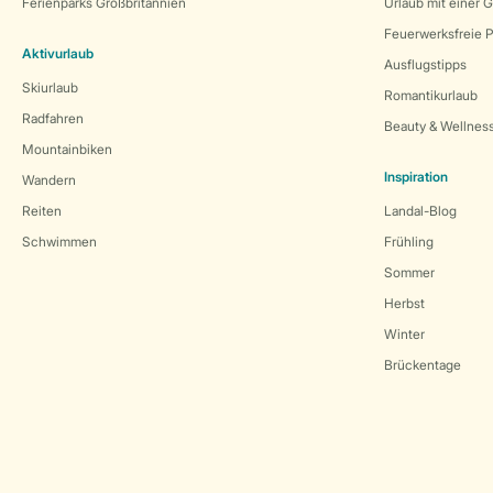
Ferienparks Großbritannien
Urlaub mit einer 
Feuerwerksfreie P
Aktivurlaub
Ausflugstipps
Skiurlaub
Romantikurlaub
Radfahren
Beauty & Wellnes
Mountainbiken
Inspiration
Wandern
Reiten
Landal-Blog
Schwimmen
Frühling
Sommer
Herbst
Winter
Brückentage